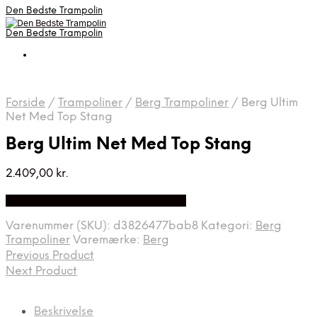
Den Bedste Trampolin
Den Bedste Trampolin
Forside
/
Trampoliner
/
Berg Trampoliner
/
Berg Ultim
Net Med Top Stang
Berg Ultim Net Med Top Stang
2.409,00
kr.
Bedste Pris Fundet på Price Index
Varenummer (SKU):
d3826477bab8
Kategori:
Berg
Trampoliner
Varemærke:
Berg
Previous Product
Next Product
Beskrivelse