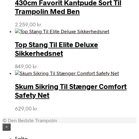
430cm Favorit Kantpude Sort Til
Trampolin Med Ben
2.259,00
kr.
Top Stang Til Elite Deluxe
Sikkerhedsnet
849,00
kr.
Skum Sikring Til Stænger Comfort
Safety Net
629,00
kr.
© Den Bedste Trampolin
×