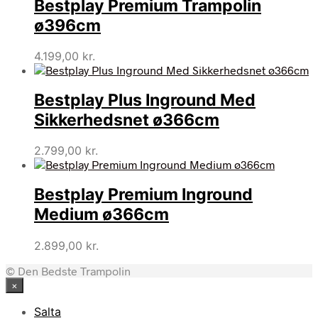
Bestplay Premium Trampolin
ø396cm
4.199,00
kr.
Bestplay Plus Inground Med
Sikkerhedsnet ø366cm
2.799,00
kr.
Bestplay Premium Inground
Medium ø366cm
2.899,00
kr.
© Den Bedste Trampolin
×
Salta