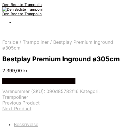
Den Bedste Trampolin
Den Bedste Trampolin
Forside
/
Trampoliner
/
Bestplay Premium Inground
ø305cm
Bestplay Premium Inground ø305cm
2.399,00
kr.
Bedste Pris Fundet på Price Index
Varenummer (SKU):
090d85782f16
Kategori:
Trampoliner
Previous Product
Next Product
Beskrivelse