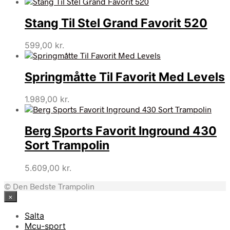
Stang Til Stel Grand Favorit 520
599,00
kr.
Springmåtte Til Favorit Med Levels
1.989,00
kr.
Berg Sports Favorit Inground 430
Sort Trampolin
5.609,00
kr.
© Den Bedste Trampolin
×
Salta
Mcu-sport