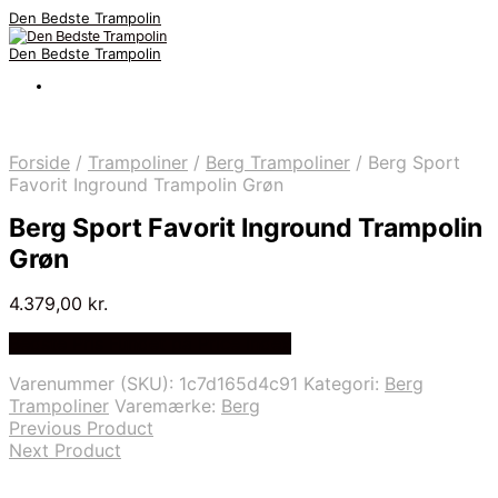
Den Bedste Trampolin
Den Bedste Trampolin
Forside
/
Trampoliner
/
Berg Trampoliner
/
Berg Sport
Favorit Inground Trampolin Grøn
Berg Sport Favorit Inground Trampolin
Grøn
4.379,00
kr.
Bedste Pris Fundet på Price Index
Varenummer (SKU):
1c7d165d4c91
Kategori:
Berg
Trampoliner
Varemærke:
Berg
Previous Product
Next Product