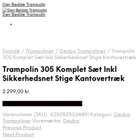
Den Bedste Trampolin
Den Bedste Trampolin
Forside
/
Trampoliner
/
Deuba Trampoliner
/
Trampolin
305 Komplet Sæt Inkl Sikkerhedsnet Stige Kantovertræk
Trampolin 305 Komplet Sæt Inkl
Sikkerhedsnet Stige Kantovertræk
2.299,00
kr.
Bedste Pris Fundet på Price Index
Varenummer (SKU):
4250525324891
Kategori:
Deuba
Trampoliner
Varemærke:
Deuba
Previous Product
Next Product