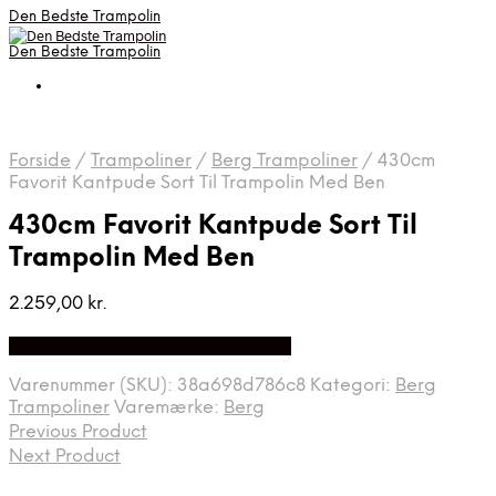
Den Bedste Trampolin
Den Bedste Trampolin
Forside
/
Trampoliner
/
Berg Trampoliner
/
430cm
Favorit Kantpude Sort Til Trampolin Med Ben
430cm Favorit Kantpude Sort Til
Trampolin Med Ben
2.259,00
kr.
Bedste Pris Fundet på Price Index
Varenummer (SKU):
38a698d786c8
Kategori:
Berg
Trampoliner
Varemærke:
Berg
Previous Product
Next Product