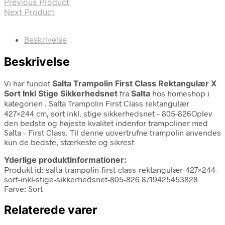
Previous Product
Next Product
Beskrivelse
Beskrivelse
Vi har fundet
Salta Trampolin First Class Rektangulær X
Sort Inkl Stige Sikkerhedsnet
fra
Salta
hos homeshop i
kategorien
. Salta Trampolin First Class rektangulær
427×244 cm, sort inkl. stige sikkerhedsnet – 805-826Oplev
den bedste og højeste kvalitet indenfor trampoliner med
Salta – First Class. Til denne uovertrufne trampolin anvendes
kun de bedste, stærkeste og sikrest
Yderlige produktinformationer:
Produkt id: salta-trampolin-first-class-rektangulær-427×244-
sort-inkl-stige-sikkerhedsnet-805-826 8719425453828
Farve: Sort
Relaterede varer