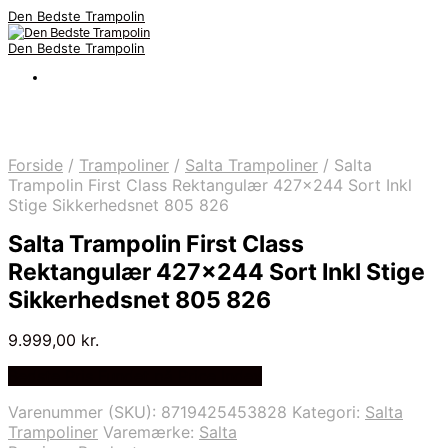
Den Bedste Trampolin
Den Bedste Trampolin
Forside
/
Trampoliner
/
Salta Trampoliner
/
Salta
Trampolin First Class Rektangulær 427×244 Sort Inkl
Stige Sikkerhedsnet 805 826
Salta Trampolin First Class
Rektangulær 427×244 Sort Inkl Stige
Sikkerhedsnet 805 826
9.999,00
kr.
Bedste Pris Fundet på Price Index
Varenummer (SKU):
8719425453828
Kategori:
Salta
Trampoliner
Varemærke:
Salta