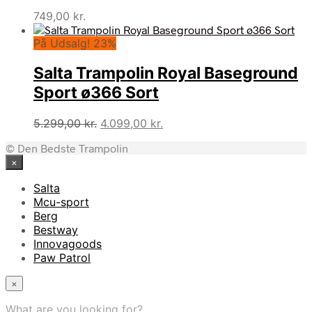
749,00
kr.
På Udsalg! 23%
Salta Trampolin Royal Baseground
Sport ø366 Sort
Den
Den
5.299,00
kr.
4.099,00
kr.
oprindelige
aktuelle
© Den Bedste Trampolin
pris
pris
×
var:
er:
5.299,00 kr..
4.099,00 kr..
Salta
Mcu-sport
Berg
Bestway
Innovagoods
Paw Patrol
×
What are you looking for?