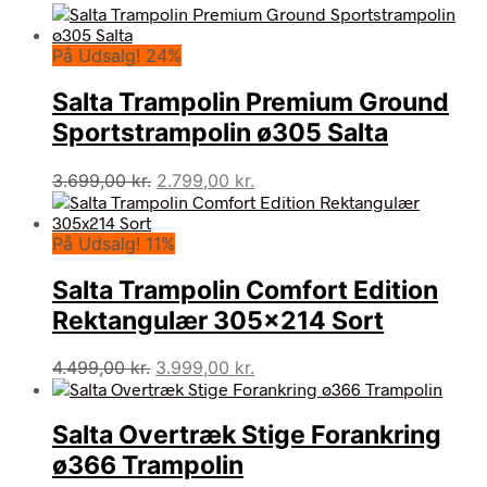
På Udsalg! 24%
Salta Trampolin Premium Ground
Sportstrampolin ø305 Salta
Den
Den
3.699,00
kr.
2.799,00
kr.
oprindelige
aktuelle
pris
pris
På Udsalg! 11%
var:
er:
3.699,00 kr..
2.799,00 kr..
Salta Trampolin Comfort Edition
Rektangulær 305×214 Sort
Den
Den
4.499,00
kr.
3.999,00
kr.
oprindelige
aktuelle
pris
pris
Salta Overtræk Stige Forankring
var:
er:
4.499,00 kr..
3.999,00 kr..
ø366 Trampolin