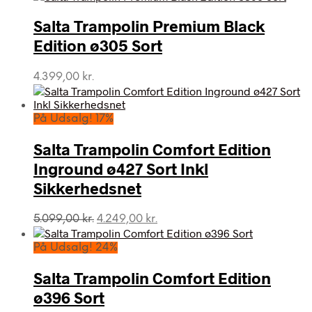
Salta Trampolin Premium Black
Edition ø305 Sort
4.399,00
kr.
På Udsalg! 17%
Salta Trampolin Comfort Edition
Inground ø427 Sort Inkl
Sikkerhedsnet
Den
Den
5.099,00
kr.
4.249,00
kr.
oprindelige
aktuelle
pris
pris
På Udsalg! 24%
var:
er:
5.099,00 kr..
4.249,00 kr..
Salta Trampolin Comfort Edition
ø396 Sort