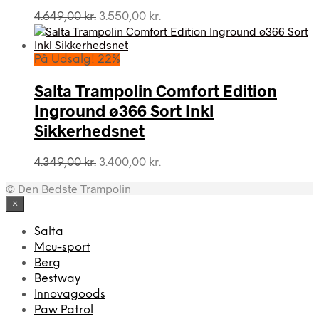
Den
Den
4.649,00
kr.
3.550,00
kr.
oprindelige
aktuelle
pris
pris
var:
er:
På Udsalg! 22%
4.649,00 kr..
3.550,00 kr..
Salta Trampolin Comfort Edition
Inground ø366 Sort Inkl
Sikkerhedsnet
Den
Den
4.349,00
kr.
3.400,00
kr.
oprindelige
aktuelle
© Den Bedste Trampolin
pris
pris
var:
er:
×
4.349,00 kr..
3.400,00 kr..
Salta
Mcu-sport
Berg
Bestway
Innovagoods
Paw Patrol