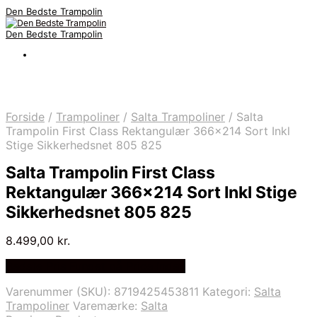
Den Bedste Trampolin
Den Bedste Trampolin
Forside
/
Trampoliner
/
Salta Trampoliner
/
Salta
Trampolin First Class Rektangulær 366×214 Sort Inkl
Stige Sikkerhedsnet 805 825
Salta Trampolin First Class
Rektangulær 366×214 Sort Inkl Stige
Sikkerhedsnet 805 825
8.499,00
kr.
Bedste Pris Fundet på Price Index
Varenummer (SKU):
8719425453811
Kategori:
Salta
Trampoliner
Varemærke:
Salta