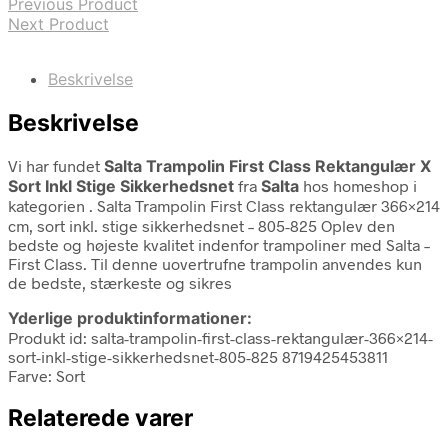
Previous Product
Next Product
Beskrivelse
Beskrivelse
Vi har fundet
Salta Trampolin First Class Rektangulær X
Sort Inkl Stige Sikkerhedsnet
fra
Salta
hos homeshop i
kategorien
. Salta Trampolin First Class rektangulær 366×214
cm, sort inkl. stige sikkerhedsnet – 805-825 Oplev den
bedste og højeste kvalitet indenfor trampoliner med Salta –
First Class. Til denne uovertrufne trampolin anvendes kun
de bedste, stærkeste og sikres
Yderlige produktinformationer:
Produkt id: salta-trampolin-first-class-rektangulær-366×214-
sort-inkl-stige-sikkerhedsnet-805-825 8719425453811
Farve: Sort
Relaterede varer