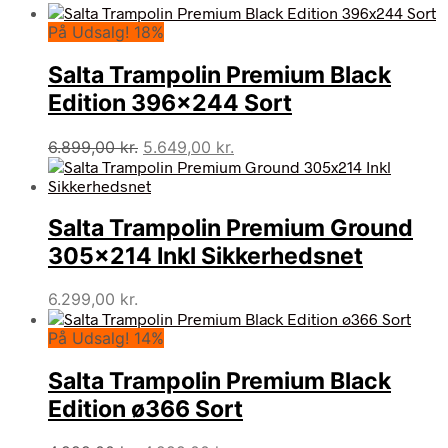
På Udsalg! 18%
Salta Trampolin Premium Black
Edition 396×244 Sort
Den
Den
6.899,00
kr.
5.649,00
kr.
oprindelige
aktuelle
pris
pris
var:
er:
Salta Trampolin Premium Ground
6.899,00 kr..
5.649,00 kr..
305×214 Inkl Sikkerhedsnet
6.299,00
kr.
På Udsalg! 14%
Salta Trampolin Premium Black
Edition ø366 Sort