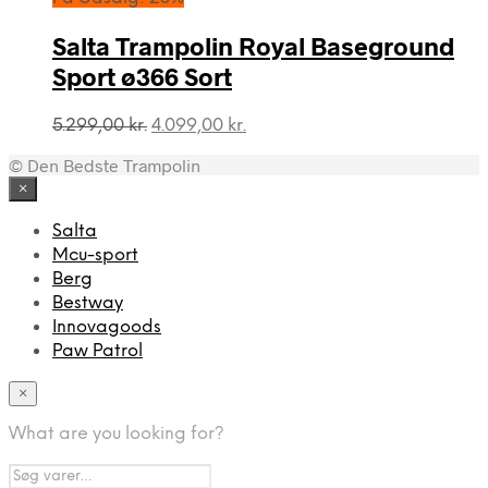
var:
er:
3.499,00 kr..
2.979,00 kr..
Salta Trampolin Royal Baseground
Sport ø366 Sort
Den
Den
5.299,00
kr.
4.099,00
kr.
oprindelige
aktuelle
© Den Bedste Trampolin
pris
pris
var:
er:
×
5.299,00 kr..
4.099,00 kr..
Salta
Mcu-sport
Berg
Bestway
Innovagoods
Paw Patrol
×
What are you looking for?