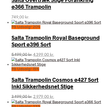
ø366 Trampolin
749,00
kr.
På Udsalg! 20%
Salta Trampolin Royal Baseground
Sport ø396 Sort
Den
Den
5.499,00
kr.
4.399,00
kr.
oprindelige
aktuelle
pris
pris
var:
er:
På Udsalg! 15%
5.499,00 kr..
4.399,00 kr..
Salta Trampolin Cosmos ø427 Sort
Inkl Sikkerhedsnet Stige
Den
Den
3.499,00
kr.
2.979,00
kr.
oprindelige
aktuelle
pris
pris
På Udsalg! 23%