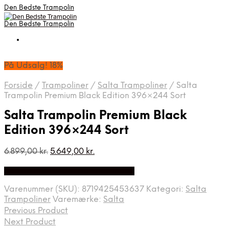
Den Bedste Trampolin
Den Bedste Trampolin
På Udsalg! 18%
Forside
/
Trampoliner
/
Salta Trampoliner
/
Salta
Trampolin Premium Black Edition 396×244 Sort
Salta Trampolin Premium Black
Edition 396×244 Sort
Den
Den
6.899,00
kr.
5.649,00
kr.
oprindelige
aktuelle
Bedste Pris Fundet på Price Index
pris
pris
var:
er:
Varenummer (SKU):
8719425453637
Kategori:
Salta
6.899,00 kr..
5.649,00 kr..
Trampoliner
Varemærke:
Salta
Previous Product
Next Product