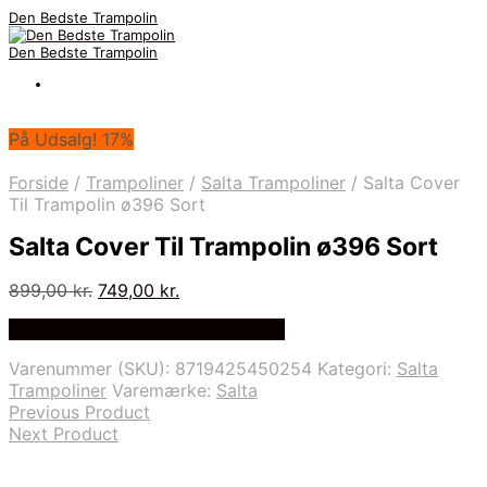
Den Bedste Trampolin
Den Bedste Trampolin
På Udsalg! 17%
Forside
/
Trampoliner
/
Salta Trampoliner
/
Salta Cover
Til Trampolin ø396 Sort
Salta Cover Til Trampolin ø396 Sort
Den
Den
899,00
kr.
749,00
kr.
oprindelige
aktuelle
Bedste Pris Fundet på Price Index
pris
pris
var:
er:
Varenummer (SKU):
8719425450254
Kategori:
Salta
899,00 kr..
749,00 kr..
Trampoliner
Varemærke:
Salta
Previous Product
Next Product