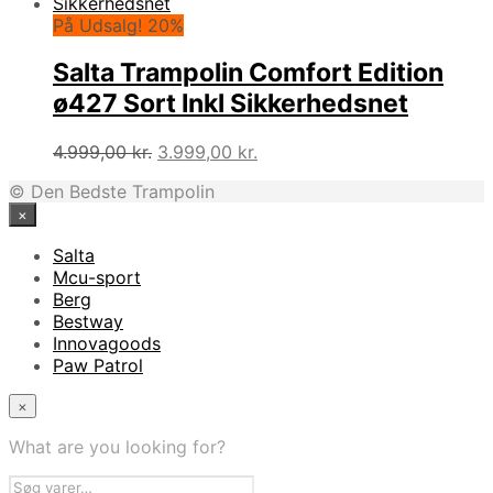
pris
pris
var:
er:
På Udsalg! 20%
5.499,00 kr..
4.300,00 kr..
Salta Trampolin Comfort Edition
ø427 Sort Inkl Sikkerhedsnet
Den
Den
4.999,00
kr.
3.999,00
kr.
oprindelige
aktuelle
© Den Bedste Trampolin
pris
pris
×
var:
er:
4.999,00 kr..
3.999,00 kr..
Salta
Mcu-sport
Berg
Bestway
Innovagoods
Paw Patrol
×
What are you looking for?