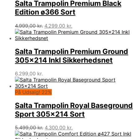
Salta Trampolin Premium Black
Edition ø366 Sort
Den
Den
4.999,00
kr.
4.299,00
kr.
oprindelige
aktuelle
pris
pris
var:
er:
4.999,00 kr..
4.299,00 kr..
Salta Trampolin Premium Ground
305×214 Inkl Sikkerhedsnet
6.299,00
kr.
På Udsalg! 22%
Salta Trampolin Royal Baseground
Sport 305×214 Sort
Den
Den
5.499,00
kr.
4.300,00
kr.
oprindelige
aktuelle