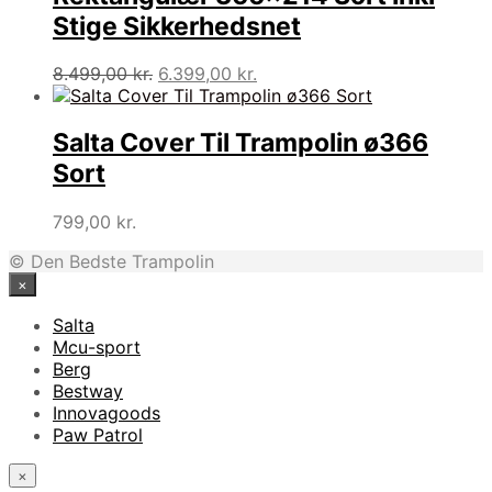
Stige Sikkerhedsnet
Den
Den
8.499,00
kr.
6.399,00
kr.
oprindelige
aktuelle
pris
pris
var:
er:
Salta Cover Til Trampolin ø366
8.499,00 kr..
6.399,00 kr..
Sort
799,00
kr.
© Den Bedste Trampolin
×
Salta
Mcu-sport
Berg
Bestway
Innovagoods
Paw Patrol
×