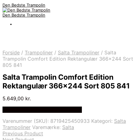
Den Bedste Trampolin
Den Bedste Trampolin
Forside
/
Trampoliner
/
Salta Trampoliner
/
Salta
Trampolin Comfort Edition Rektangulær 366×244 Sort
805 841
Salta Trampolin Comfort Edition
Rektangulær 366×244 Sort 805 841
5.649,00
kr.
Bedste Pris Fundet på Price Index
Varenummer (SKU):
8719425450933
Kategori:
Salta
Trampoliner
Varemærke:
Salta
Previous Product
Next Product