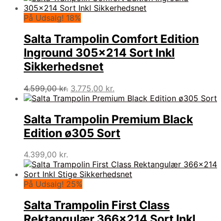
På Udsalg! 18%
Salta Trampolin Comfort Edition
Inground 305×214 Sort Inkl
Sikkerhedsnet
Den
Den
4.599,00
kr.
3.775,00
kr.
oprindelige
aktuelle
pris
pris
var:
er:
Salta Trampolin Premium Black
4.599,00 kr..
3.775,00 kr..
Edition ø305 Sort
4.399,00
kr.
På Udsalg! 25%
Salta Trampolin First Class
Rektangulær 366×214 Sort Inkl