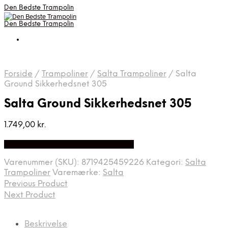
Den Bedste Trampolin
Den Bedste Trampolin
Forside
/
Trampoliner
/
Salta Trampoliner
/
Salta
Ground Sikkerhedsnet 305
Salta Ground Sikkerhedsnet 305
1.749,00
kr.
Bedste Pris Fundet på Price Index
Varenummer (SKU):
8719425459226
Kategori:
Salta
Trampoliner
Varemærke:
Salta
Previous Product
Next Product
Beskrivelse