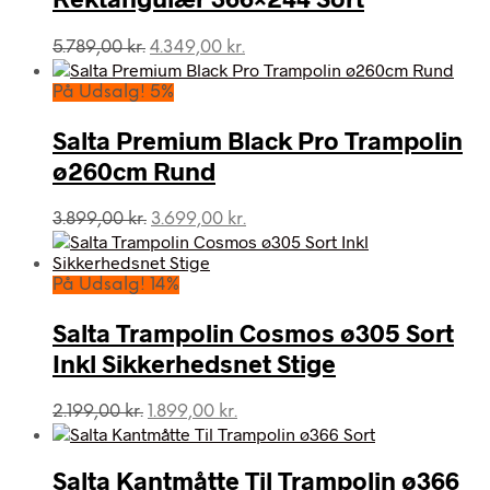
Den
Den
5.789,00
kr.
4.349,00
kr.
oprindelige
aktuelle
pris
pris
På Udsalg! 5%
var:
er:
5.789,00 kr..
4.349,00 kr..
Salta Premium Black Pro Trampolin
ø260cm Rund
Den
Den
3.899,00
kr.
3.699,00
kr.
oprindelige
aktuelle
pris
pris
var:
er:
På Udsalg! 14%
3.899,00 kr..
3.699,00 kr..
Salta Trampolin Cosmos ø305 Sort
Inkl Sikkerhedsnet Stige
Den
Den
2.199,00
kr.
1.899,00
kr.
oprindelige
aktuelle
pris
pris
var:
er:
Salta Kantmåtte Til Trampolin ø366