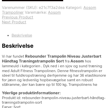
Varenummer (SKU):
e21c7f3a2dea
Kategori:
Aosom
Trampoliner
Varemærke:
Aosom
Previous Product
Next Product
Beskrivelse
Beskrivelse
Vi har fundet
Rebounder Trampolin Niveau Justerbart
Håndtag Træningstrampolin Sort
fra
Aosom
hos
lammeuld i kategorien
. Dyk ned i en sjov og sund træning
med Adult Fitness Trampolinen. Denne fitnesstrampolin er
ideel til fuldkropstræning derhjemme og har 36 elastiksnore
for jævn og ledvenlig hopbevægelse samt en robust
stålramme, der kan bære op til 100 kg. Trampolinens hø
Yderlige produktinformationer:
Produkt id: rebounder-trampolin-niveau-justerbart-håndtag-
træningstrampolin-sort
Farve: Sort