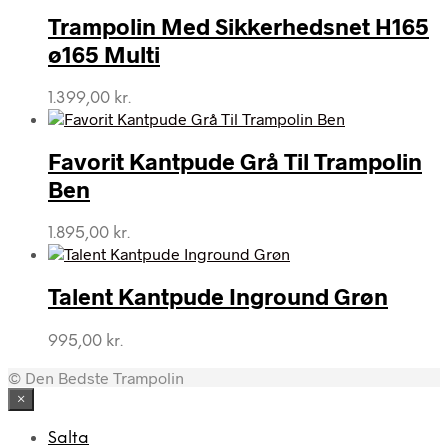
Trampolin Med Sikkerhedsnet H165
ø165 Multi
1.399,00
kr.
Favorit Kantpude Grå Til Trampolin
Ben
1.895,00
kr.
Talent Kantpude Inground Grøn
995,00
kr.
© Den Bedste Trampolin
×
Salta