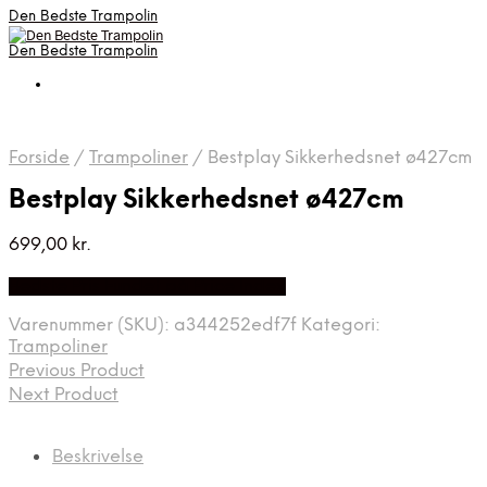
Den Bedste Trampolin
Den Bedste Trampolin
Forside
/
Trampoliner
/
Bestplay Sikkerhedsnet ø427cm
Bestplay Sikkerhedsnet ø427cm
699,00
kr.
Bedste Pris Fundet på Price Index
Varenummer (SKU):
a344252edf7f
Kategori:
Trampoliner
Previous Product
Next Product
Beskrivelse