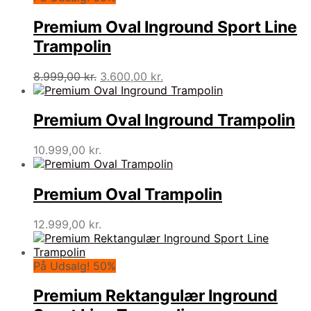
var:
er:
9.999,00 kr..
5.000,00 kr..
Premium Oval Inground Sport Line
Trampolin
Den
Den
8.999,00
kr.
3.600,00
kr.
oprindelige
aktuelle
pris
pris
var:
er:
Premium Oval Inground Trampolin
8.999,00 kr..
3.600,00 kr..
10.999,00
kr.
Premium Oval Trampolin
12.999,00
kr.
På Udsalg! 50%
Premium Rektangulær Inground