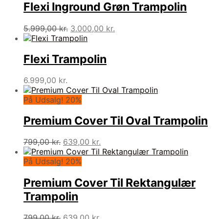
Flexi Inground Grøn Trampolin
Den
Den
5.999,00
kr.
3.000,00
kr.
oprindelige
aktuelle
pris
pris
var:
er:
Flexi Trampolin
5.999,00 kr..
3.000,00 kr..
6.999,00
kr.
På Udsalg! 20%
Premium Cover Til Oval Trampolin
Den
Den
799,00
kr.
639,00
kr.
oprindelige
aktuelle
pris
pris
På Udsalg! 20%
var:
er:
799,00 kr..
639,00 kr..
Premium Cover Til Rektangulær
Trampolin
Den
Den
799,00
kr.
639,00
kr.