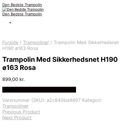
Den Bedste Trampolin
Den Bedste Trampolin
Forside
/
Trampoliner
/
Trampolin Med Sikkerhedsnet
H190 ø163 Rosa
Trampolin Med Sikkerhedsnet H190
ø163 Rosa
899,00
kr.
Bedste Pris Fundet på Price Index
Varenummer (SKU):
a2c840bd4897
Kategori:
Trampoliner
Previous Product
Next Product