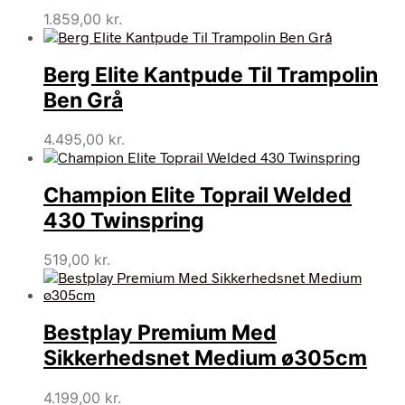
1.859,00
kr.
Berg Elite Kantpude Til Trampolin
Ben Grå
4.495,00
kr.
Champion Elite Toprail Welded
430 Twinspring
519,00
kr.
Bestplay Premium Med
Sikkerhedsnet Medium ø305cm
4.199,00
kr.