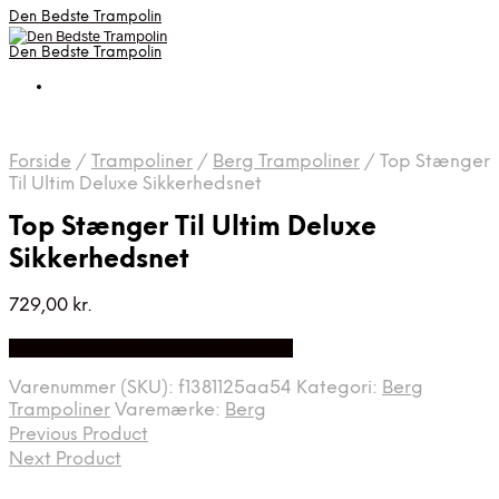
Den Bedste Trampolin
Den Bedste Trampolin
Forside
/
Trampoliner
/
Berg Trampoliner
/
Top Stænger
Til Ultim Deluxe Sikkerhedsnet
Top Stænger Til Ultim Deluxe
Sikkerhedsnet
729,00
kr.
Bedste Pris Fundet på Price Index
Varenummer (SKU):
f1381125aa54
Kategori:
Berg
Trampoliner
Varemærke:
Berg
Previous Product
Next Product