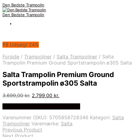
Den Bedste Trampolin
Den Bedste Trampolin
På Udsalg! 24%
Forside
/
Trampoliner
/
Salta Trampoliner
/
Salta
Trampolin Premium Ground Sportstrampolin ø305 Salta
Salta Trampolin Premium Ground
Sportstrampolin ø305 Salta
Den
Den
3.699,00
kr.
2.799,00
kr.
oprindelige
aktuelle
Bedste Pris Fundet på Price Index
pris
pris
var:
er:
Varenummer (SKU):
5705858728346
Kategori:
Salta
3.699,00 kr..
2.799,00 kr..
Trampoliner
Varemærke:
Salta
Previous Product
Next Product