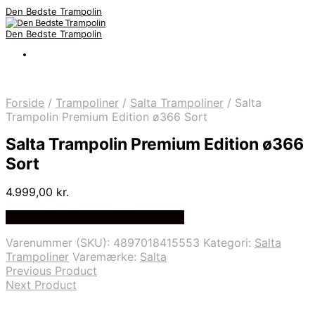
Den Bedste Trampolin
Den Bedste Trampolin
Forside
/
Trampoliner
/
Salta Trampoliner
/
Salta
Trampolin Premium Edition ø366 Sort
Salta Trampolin Premium Edition ø366
Sort
4.999,00
kr.
Bedste Pris Fundet på Price Index
Varenummer (SKU):
4897018415553
Kategori:
Salta
Trampoliner
Varemærke:
Salta
Previous Product
Next Product