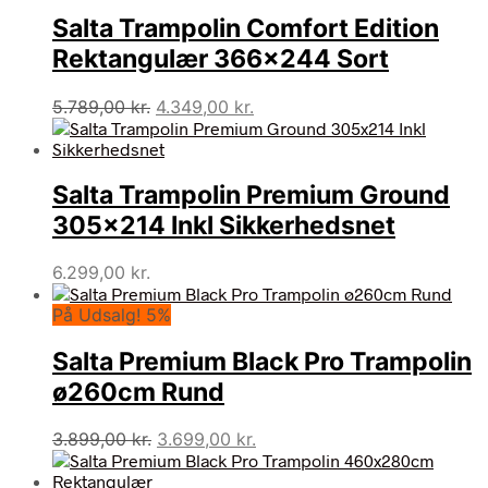
Salta Trampolin Comfort Edition
Rektangulær 366×244 Sort
Den
Den
5.789,00
kr.
4.349,00
kr.
oprindelige
aktuelle
pris
pris
var:
er:
Salta Trampolin Premium Ground
5.789,00 kr..
4.349,00 kr..
305×214 Inkl Sikkerhedsnet
6.299,00
kr.
På Udsalg! 5%
Salta Premium Black Pro Trampolin
ø260cm Rund
Den
Den
3.899,00
kr.
3.699,00
kr.
oprindelige
aktuelle
pris
pris