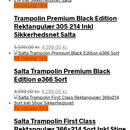
På Udsalg! 18%
Trampolin Premium Black Edition
Rektangulær 305 214 Inkl
Sikkerhedsnet Salta
Den
Den
5.599,00
kr.
4.599,00
kr.
oprindelige
aktuelle
På Udsalg! 14%
pris
pris
var:
er:
Salta Trampolin Premium Black
5.599,00 kr..
4.599,00 kr..
Edition ø366 Sort
Den
Den
4.999,00
kr.
4.299,00
kr.
oprindelige
aktuelle
pris
pris
På Udsalg! 25%
var:
er:
4.999,00 kr..
4.299,00 kr..
Salta Trampolin First Class
Rektangulær 366×214 Sort Inkl Stige