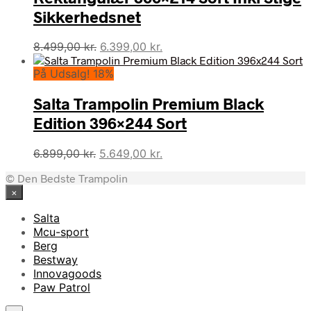
Sikkerhedsnet
Den
Den
8.499,00
kr.
6.399,00
kr.
oprindelige
aktuelle
På Udsalg! 18%
pris
pris
var:
er:
Salta Trampolin Premium Black
8.499,00 kr..
6.399,00 kr..
Edition 396×244 Sort
Den
Den
6.899,00
kr.
5.649,00
kr.
oprindelige
aktuelle
© Den Bedste Trampolin
pris
pris
×
var:
er:
6.899,00 kr..
5.649,00 kr..
Salta
Mcu-sport
Berg
Bestway
Innovagoods
Paw Patrol