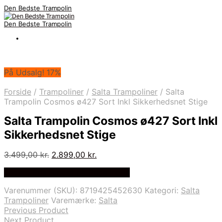
Den Bedste Trampolin
Den Bedste Trampolin
På Udsalg! 17%
Forside
/
Trampoliner
/
Salta Trampoliner
/
Salta
Trampolin Cosmos ø427 Sort Inkl Sikkerhedsnet Stige
Salta Trampolin Cosmos ø427 Sort Inkl
Sikkerhedsnet Stige
Den
Den
3.499,00
kr.
2.899,00
kr.
oprindelige
aktuelle
Bedste Pris Fundet på Price Index
pris
pris
var:
er:
Varenummer (SKU):
8719425452630
Kategori:
Salta
3.499,00 kr..
2.899,00 kr..
Trampoliner
Varemærke:
Salta
Previous Product
Next Product