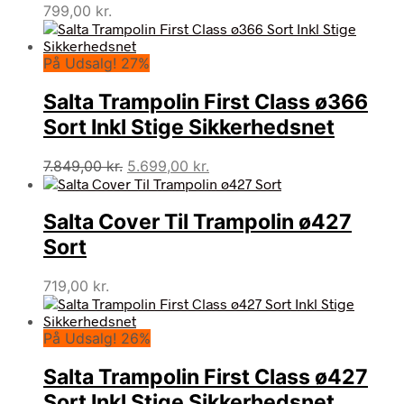
799,00
kr.
På Udsalg! 27%
Salta Trampolin First Class ø366
Sort Inkl Stige Sikkerhedsnet
Den
Den
7.849,00
kr.
5.699,00
kr.
oprindelige
aktuelle
pris
pris
Salta Cover Til Trampolin ø427
var:
er:
7.849,00 kr..
5.699,00 kr..
Sort
719,00
kr.
På Udsalg! 26%
Salta Trampolin First Class ø427
Sort Inkl Stige Sikkerhedsnet