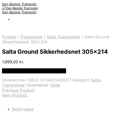
Den Bedste Trampolin
Den Bedste Trampolin
Forside
/
Trampoliner
/
Salta Trampoliner
/
Salta Ground
Sikkerhedsnet 305×214
Salta Ground Sikkerhedsnet 305×214
1.999,00
kr.
Bedste Pris Fundet på Price Index
Varenummer (SKU):
8719425459271
Kategori:
Salta
Trampoliner
Varemærke:
Salta
Previous Product
Next Product
Beskrivelse