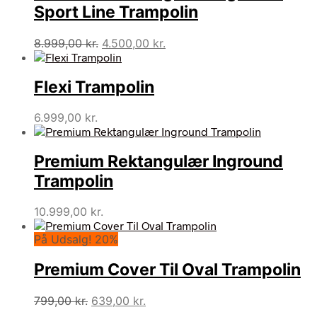
Sport Line Trampolin
Den
Den
8.999,00
kr.
4.500,00
kr.
oprindelige
aktuelle
pris
pris
Flexi Trampolin
var:
er:
8.999,00 kr..
4.500,00 kr..
6.999,00
kr.
Premium Rektangulær Inground
Trampolin
10.999,00
kr.
På Udsalg! 20%
Premium Cover Til Oval Trampolin
Den
Den
799,00
kr.
639,00
kr.
oprindelige
aktuelle