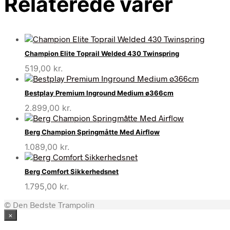
Relaterede varer
Champion Elite Toprail Welded 430 Twinspring
519,00
kr.
Bestplay Premium Inground Medium ø366cm
2.899,00
kr.
Berg Champion Springmåtte Med Airflow
1.089,00
kr.
Berg Comfort Sikkerhedsnet
1.795,00
kr.
© Den Bedste Trampolin
×