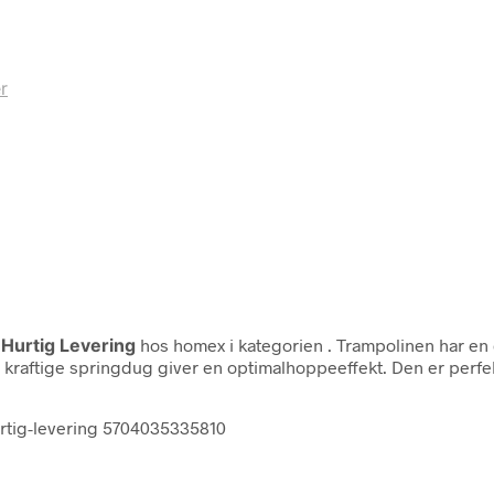
r
 Hurtig Levering
hos homex i kategorien
. Trampolinen har e
 kraftige springdug giver en optimalhoppeeffekt. Den er perfek
hurtig-levering 5704035335810