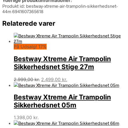
Yderlige produktinformationer:
Produkt id: bestway-xtreme-air-trampolin-sikkerhedsnet-
44m 6941607365618
Relaterede varer
På Udsalg! 17%
Bestway Xtreme Air Trampolin
Sikkerhedsnet Stige 27m
Den
Den
2.999,00
kr.
2.499,00
kr.
oprindelige
aktuelle
pris
pris
Bestway Xtreme Air Trampolin
var:
er:
2.999,00 kr..
2.499,00 kr..
Sikkerhedsnet 05m
1.398,00
kr.