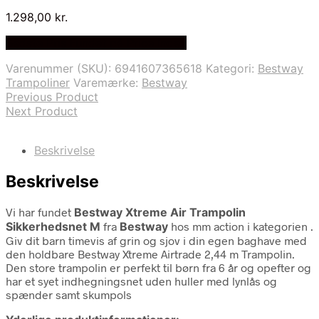
1.298,00
kr.
Bedste Pris Fundet på Price Index
Varenummer (SKU):
6941607365618
Kategori:
Bestway
Trampoliner
Varemærke:
Bestway
Previous Product
Next Product
Beskrivelse
Beskrivelse
Vi har fundet
Bestway Xtreme Air Trampolin
Sikkerhedsnet M
fra
Bestway
hos mm action i kategorien
.
Giv dit barn timevis af grin og sjov i din egen baghave med
den holdbare Bestway Xtreme Airtrade 2,44 m Trampolin.
Den store trampolin er perfekt til børn fra 6 år og opefter og
har et syet indhegningsnet uden huller med lynlås og
spænder samt skumpols