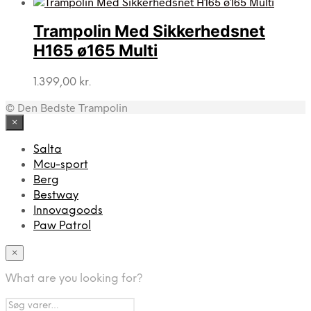
Trampolin Med Sikkerhedsnet
H165 ø165 Multi
1.399,00
kr.
© Den Bedste Trampolin
×
Salta
Mcu-sport
Berg
Bestway
Innovagoods
Paw Patrol
×
What are you looking for?