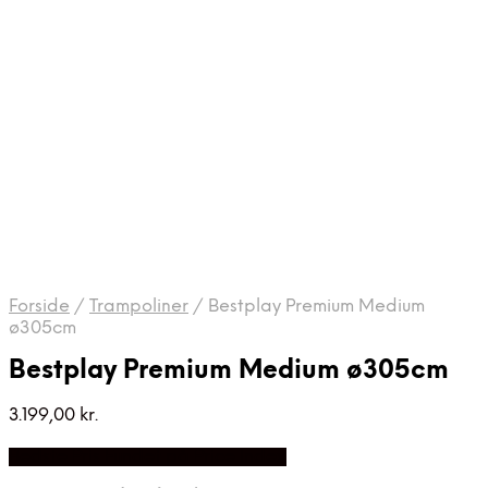
Forside
/
Trampoliner
/
Bestplay Premium Medium
ø305cm
Bestplay Premium Medium ø305cm
3.199,00
kr.
Bedste Pris Fundet på Price Index