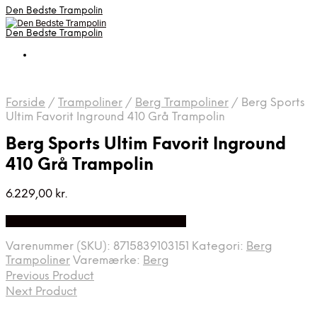
Den Bedste Trampolin
Den Bedste Trampolin
Forside
/
Trampoliner
/
Berg Trampoliner
/
Berg Sports
Ultim Favorit Inground 410 Grå Trampolin
Berg Sports Ultim Favorit Inground
410 Grå Trampolin
6.229,00
kr.
Bedste Pris Fundet på Price Index
Varenummer (SKU):
8715839103151
Kategori:
Berg
Trampoliner
Varemærke:
Berg
Previous Product
Next Product