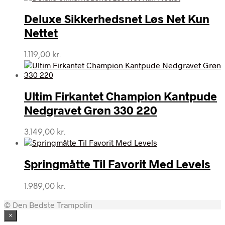
Deluxe Sikkerhedsnet Løs Net Kun
Nettet
1.119,00
kr.
Ultim Firkantet Champion Kantpude
Nedgravet Grøn 330 220
3.149,00
kr.
Springmåtte Til Favorit Med Levels
1.989,00
kr.
© Den Bedste Trampolin
×