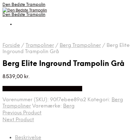
Den Bedste Trampolin
Den Bedste Trampolin
Forside
/
Trampoliner
/
Berg Trampoliner
/
Berg Elite
Inground Trampolin Grå
Berg Elite Inground Trampolin Grå
8.539,00
kr.
Bedste Pris Fundet på Price Index
Varenummer (SKU):
90f7ebee89a2
Kategori:
Berg
Trampoliner
Varemærke:
Berg
Previous Product
Next Product
Beskrivelse