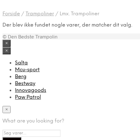
Forside
/
Trampoliner
/
Lmx. Trampoliner
Der blev ikke fundet nogle varer, der matcher dit valg.
© Den Bedste Trampolin
×
×
Salta
Mcu-sport
Berg
Bestway
Innovagoods
Paw Patrol
×
What are you looking for?